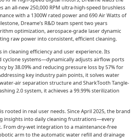
s an all-new 250,000 RPM ultra-high-speed brushless
rmance with a 1300W rated power and 690 Air Watts of
 milestone, Dreame’s R&D team spent two years
rithm optimization, aerospace-grade laser dynamic
ting raw power into consistent, efficient cleaning.
in cleaning efficiency and user experience. Its
ed cyclone systems—dynamically adjusts airflow ports
ncy by 38.09% and reducing pressure loss by 57% for
ddressing key industry pain points, it solves water
h water-air separation structure and SharkTooth Tangle-
shing 2.0 system, it achieves a 99.99% sterilization
rooted in real user needs. Since April 2025, the brand
g insights into daily cleaning frustrations—every
. From dry-wet integration to a maintenance-free
obotic arm to the automatic water refill and drainage