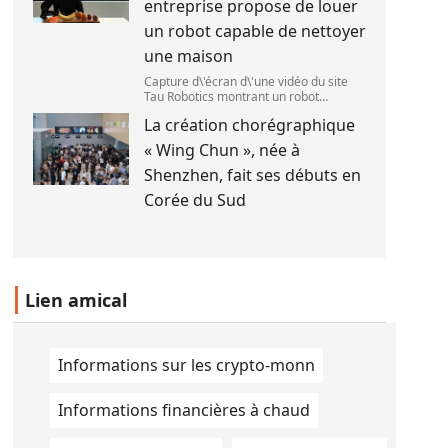
entreprise propose de louer
le 1
un robot capable de nettoyer
une maison
Capture d\'écran d\'une vidéo du site
Tau Robotics montrant un robot
nettoyer le plan de travail d\'une
La création chorégraphique
cuisine. (Tau Robotics)
« Wing Chun », née à
Shenzhen, fait ses débuts en
Corée du Sud
Lien amical
Informations sur les crypto-monn
Informations financières à chaud