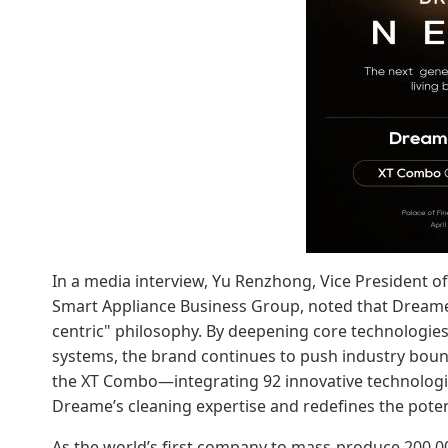
In a media interview, Yu Renzhong, Vice President
Smart Appliance Business Group, noted that Dreame 
centric" philosophy. By deepening core technologies 
systems, the brand continues to push industry bounda
the XT Combo—integrating 92 innovative technologi
Dreame’s cleaning expertise and redefines the pote
As the world’s first company to mass-produce 200,0