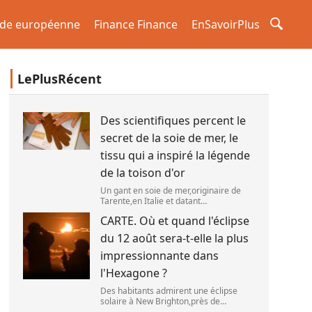
de européenne
Finance Finance
EnSavoirPlus
LePlusRécent
Des scientifiques percent le
secret de la soie de mer, le
tissu qui a inspiré la légende
de la toison d'or
Un gant en soie de mer,originaire de
Tarente,en Italie et datant
probablement de la fin du XIXe siècle.
CARTE. Où et quand l'éclipse
(OWN WORK / JOHN HILL)
du 12 août sera-t-elle la plus
impressionnante dans
l'Hexagone ?
Des habitants admirent une éclipse
solaire à New Brighton,près de
Christchurch en Nouvelle-Zélande,le 22