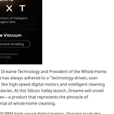
 of Dreame Technology and President of the Whole-Home
has always adhered to a "technology-driven, user-
like high-speed digital motors and intelligent cleaning
ries. At this Silicon Valley launch, Dreame will unveil
es—a product that represents the pinnacle of
ntial of whole-home cleaning.
00 RPM high-speed digital motors, Dreame leads the