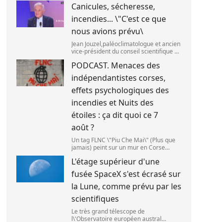
Canicules, sécheresse,
septembre 2025. (SANKA
VIDANAGAMA )
incendies... \"C'est ce que
nous avions prévu\
Jean Jouzel,paléoclimatologue et ancien
vice-président du conseil scientifique du
Giec,le 6 août 2026 sur franceinfo.
PODCAST. Menaces des
(FRANCEINFO / RADIO FRANCE)
indépendantistes corses,
effets psychologiques des
incendies et Nuits des
étoiles : ça dit quoi ce 7
août ?
Un tag FLNC \"Piu Che Mai\" (Plus que
jamais) peint sur un mur en Corse
(illustration). (PASCAL POCHARD-
L'étage supérieur d'une
CASABIANCA )
fusée SpaceX s'est écrasé sur
la Lune, comme prévu par les
scientifiques
Le très grand télescope de
l\'Observatoire européen austral