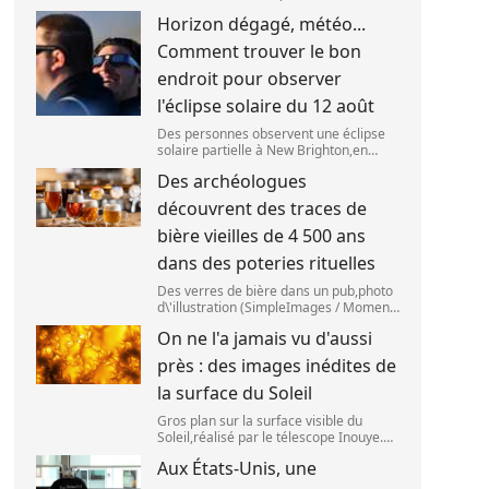
(ESO),situé au Chili,a détecté des
Horizon dégagé, météo...
preuves que l\'étage supérieur d\'une
fusée de SpaceX s\'est bien écrasé sur
Comment trouver le bon
la Lune,le 5 aoû
endroit pour observer
l'éclipse solaire du 12 août
Des personnes observent une éclipse
solaire partielle à New Brighton,en
Nouvelle-Zélande,le 22 septembre
Des archéologues
2025. (SANKA VIDANAGAMA )
découvrent des traces de
bière vieilles de 4 500 ans
dans des poteries rituelles
Des verres de bière dans un pub,photo
d\'illustration (SimpleImages / Moment
RF) La bière est la plus ancienne
On ne l'a jamais vu d'aussi
boisson alcoolisée du monde. Les
premières traces de bière ont été
près : des images inédites de
retrouvées ch
la surface du Soleil
Gros plan sur la surface visible du
Soleil,réalisé par le télescope Inouye.
(NSF/NSO/AURA/MPS) Certains se
Aux États-Unis, une
préparent peut-être à photographier le
mieux possible l\'éclipse solaire,prévue