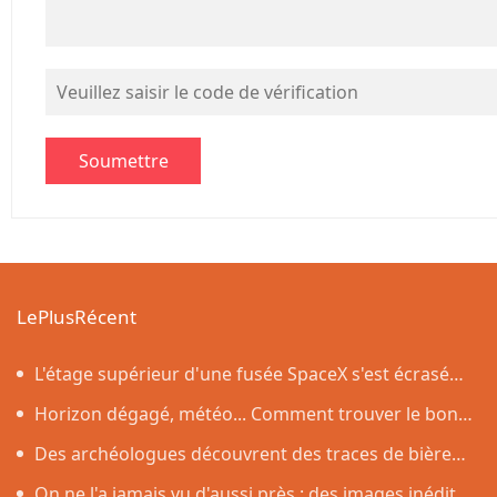
LePlusRécent
L'étage supérieur d'une fusée SpaceX s'est écrasé
sur la Lune, comme prévu par les scientifiques
Horizon dégagé, météo... Comment trouver le bon
endroit pour observer l'éclipse solaire du 12 août
Des archéologues découvrent des traces de bière
vieilles de 4 500 ans dans des poteries rituelles
On ne l'a jamais vu d'aussi près : des images inédites