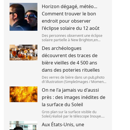
(ESO),situé au Chili,a détecté des
Horizon dégagé, météo...
preuves que l\'étage supérieur d\'une
fusée de SpaceX s\'est bien écrasé sur
Comment trouver le bon
la Lune,le 5 aoû
endroit pour observer
l'éclipse solaire du 12 août
Des personnes observent une éclipse
solaire partielle à New Brighton,en
Nouvelle-Zélande,le 22 septembre
Des archéologues
2025. (SANKA VIDANAGAMA )
découvrent des traces de
bière vieilles de 4 500 ans
dans des poteries rituelles
Des verres de bière dans un pub,photo
d\'illustration (SimpleImages / Moment
RF) La bière est la plus ancienne
On ne l'a jamais vu d'aussi
boisson alcoolisée du monde. Les
premières traces de bière ont été
près : des images inédites de
retrouvées ch
la surface du Soleil
Gros plan sur la surface visible du
Soleil,réalisé par le télescope Inouye.
(NSF/NSO/AURA/MPS) Certains se
Aux États-Unis, une
préparent peut-être à photographier le
mieux possible l\'éclipse solaire,prévue