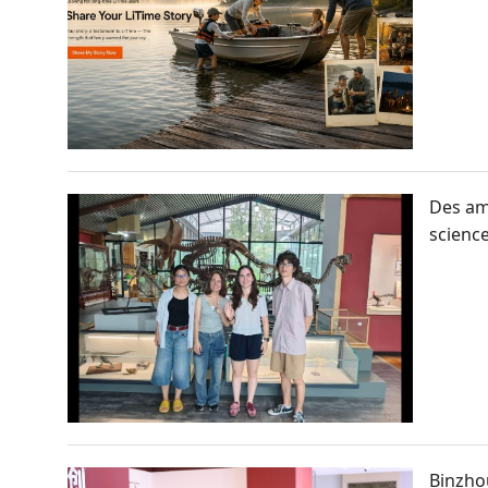
Des ami
science
Binzhou