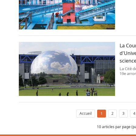
La Cour
d'Unive
science
La Cité d
19e arro
FRANCE)
Accueil
1
2
3
4
10 articles par page (