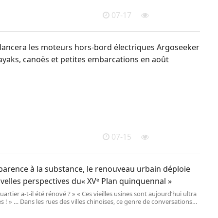
07-17
 lancera les moteurs hors-bord électriques Argoseeker
ayaks, canoës et petites embarcations en août
07-15
parence à la substance, le renouveau urbain déploie
velles perspectives du« XVᵉ Plan quinquennal »
uartier a-t-il été rénové ? » « Ces vieilles usines sont aujourd’hui ultra
 ! » … Dans les rues des villes chinoises, ce genre de conversations
mais sur toutes les lèvres.