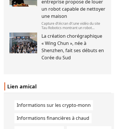
entreprise propose de louer
le 1
un robot capable de nettoyer
une maison
Capture d\'écran d\'une vidéo du site
Tau Robotics montrant un robot
nettoyer le plan de travail d\'une
La création chorégraphique
cuisine. (Tau Robotics)
« Wing Chun », née à
Shenzhen, fait ses débuts en
Corée du Sud
Lien amical
Informations sur les crypto-monn
Informations financières à chaud