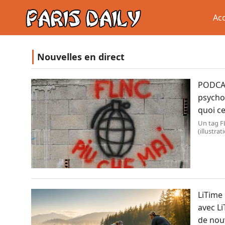
Acc
Nouvelles en direct
PODCAS
psychol
quoi ce
Un tag F
(illustr
LiTime
avec Li
de nou