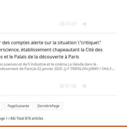
07-09
 des comptes alerte sur la situation \"critique\"
rscience, établissement chapeautant la Cité des
s et le Palais de la découverte à Paris
es sciences et de l\'industrie et le cinéma La Géode dans le
ndissement de Paris,le 22 janvier 2025. (J-F TRIPELON-JARRY / ONLY
07-08
PageSuivante
DernièrePage
page
1
/ 88) Total 876 articles