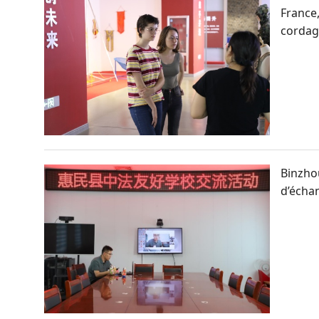
France,
cordag
Binzhou
d’échan