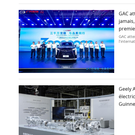
GAC att
jamais,
premie
GAC atte
l'intern
Geely 
électri
Guinne