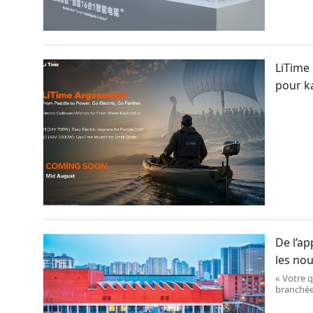
LiTime
pour k
De l’ap
les nou
« Votre q
branchées
est désor