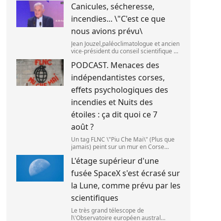
Canicules, sécheresse,
septembre 2025. (SANKA
VIDANAGAMA )
incendies... \"C'est ce que
nous avions prévu\
Jean Jouzel,paléoclimatologue et ancien
vice-président du conseil scientifique du
Giec,le 6 août 2026 sur franceinfo.
PODCAST. Menaces des
(FRANCEINFO / RADIO FRANCE)
indépendantistes corses,
effets psychologiques des
incendies et Nuits des
étoiles : ça dit quoi ce 7
août ?
Un tag FLNC \"Piu Che Mai\" (Plus que
jamais) peint sur un mur en Corse
(illustration). (PASCAL POCHARD-
L'étage supérieur d'une
CASABIANCA )
fusée SpaceX s'est écrasé sur
la Lune, comme prévu par les
scientifiques
Le très grand télescope de
l\'Observatoire européen austral