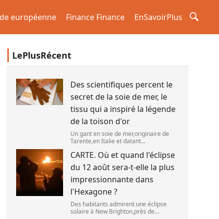
de européenne
Finance Finance
EnSavoirPlus
LePlusRécent
Des scientifiques percent le
secret de la soie de mer, le
tissu qui a inspiré la légende
de la toison d'or
Un gant en soie de mer,originaire de
Tarente,en Italie et datant
probablement de la fin du XIXe siècle.
CARTE. Où et quand l'éclipse
(OWN WORK / JOHN HILL)
du 12 août sera-t-elle la plus
impressionnante dans
l'Hexagone ?
Des habitants admirent une éclipse
solaire à New Brighton,près de
Christchurch en Nouvelle-Zélande,le 22