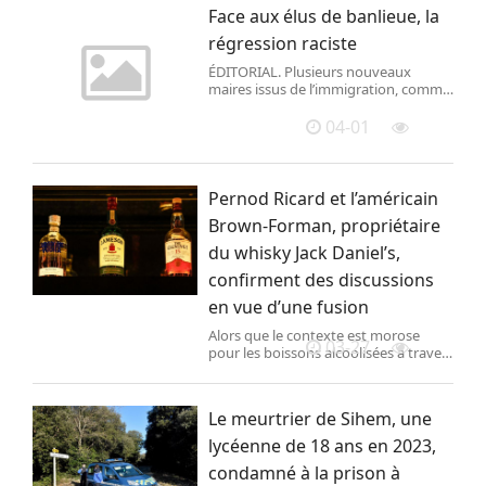
été lancé,lundi 13 avril 2026,par le
Face aux élus de banlieue, la
Muséum national d\'
régression raciste
ÉDITORIAL. Plusieurs nouveaux
maires issus de l’immigration, comme
celui de Saint-Denis, Bally Bagayoko,
sont la cible d’attaques xénophobes
04-01
de la part de l’extrême droite et de
certains médias, sans grande réaction
de la part de l’exécutif national.
Pernod Ricard et l’américain
Brown-Forman, propriétaire
du whisky Jack Daniel’s,
confirment des discussions
en vue d’une fusion
Alors que le contexte est morose
03-27
pour les boissons alcoolisées à travers
le monde, le fabricant français de
‌spiritueux et le groupe américain
propriétaire de la marque de whisky
Le meurtrier de Sihem, une
Jack Daniel’s ont confirmé, jeudi, tenir ​
des discussions en vue d’un possible
lycéenne de 18 ans en 2023,
rapprochement.
condamné à la prison à