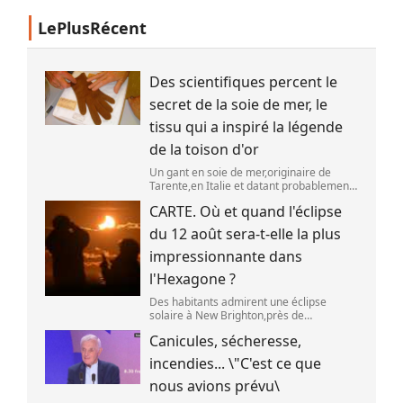
LePlusRécent
Des scientifiques percent le
secret de la soie de mer, le
tissu qui a inspiré la légende
de la toison d'or
Un gant en soie de mer,originaire de
Tarente,en Italie et datant probablement
de la fin du XIXe siècle. (OWN WORK /
CARTE. Où et quand l'éclipse
JOHN HILL)
du 12 août sera-t-elle la plus
impressionnante dans
l'Hexagone ?
Des habitants admirent une éclipse
solaire à New Brighton,près de
Christchurch en Nouvelle-Zélande,le 22
Canicules, sécheresse,
septembre 2025. (SANKA VIDANAGAMA )
incendies... \"C'est ce que
nous avions prévu\