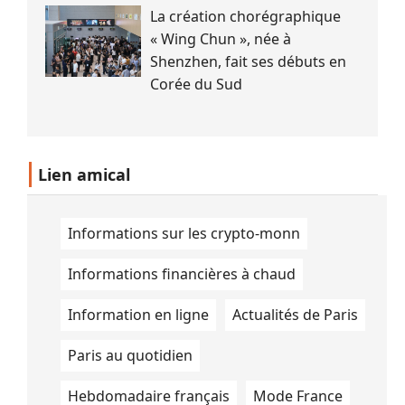
plan de travail d\'une cuisine. (Tau
La création chorégraphique
Robotics)
« Wing Chun », née à
Shenzhen, fait ses débuts en
Corée du Sud
Lien amical
Informations sur les crypto-monn
Informations financières à chaud
Information en ligne
Actualités de Paris
Paris au quotidien
Hebdomadaire français
Mode France