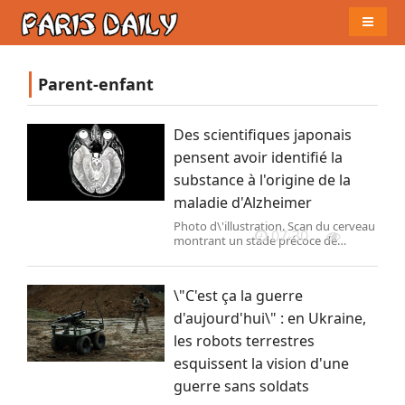
Naviga
Parent-enfant
Des scientifiques japonais
pensent avoir identifié la
substance à l'origine de la
maladie d'Alzheimer
Photo d\'illustration. Scan du cerveau
07-30
montrant un stade précoce de
démence/maladie d\'Alzheimer,le 30
mai 2025 à Londres,en Angleterre.
(Peter Dazeley / Getty Images Europe)
\"C'est ça la guerre
d'aujourd'hui\" : en Ukraine,
les robots terrestres
esquissent la vision d'une
guerre sans soldats