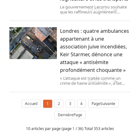
Le gouvernement Lecornu souhaite
03-24
que les raffineurs augmentent
temporairement leur production. Les
entreprises de pêche et de transport
et les exploitants agricoles pourront
Londres : quatre ambulances
bénéficier d’un report de cotisations
sociales, d’un « étalement des
appartenant à une
échéances fiscales » et de prêts de
association juive incendiées,
BPIfrance, la banque publique
d’investissement.
Keir Starmer, dénonce une
attaque « antisémite
profondément choquante »
« L’attaque est traitée comme un
03-23
crime de haine antisémite », a fait
savoir la Metropolitan police de
Londres. Celle-ci recherche trois
suspects.
Accueil
1
2
3
4
PageSuivante
DernièrePage
10 articles par page (page
1
/ 36) Total 353 articles