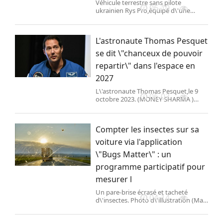
Véhicule terrestre sans pilote
06-10
ukrainien Rys Pro,équipé d\'une
tourelle de mitrailleuse
télécommandée,lors d\'un
entraînement le 18 avril 2025. (Global
L'astronaute Thomas Pesquet
Images Ukraine / Global Images
Ukraine /
se dit \"chanceux de pouvoir
repartir\" dans l'espace en
2027
L\'astronaute Thomas Pesquet,le 9
06-03
octobre 2023. (MONEY SHARMA )
L\'astronaute Thomas Pesquet se
dit,mercredi 3 juin sur
franceinfo,\"chanceux de pouvoir
Compter les insectes sur sa
repartir\" dans l\'espace en 2027. La
mission
voiture via l'application
\"Bugs Matter\" : un
programme participatif pour
mesurer l
Un pare-brise écrasé et tacheté
04-14
d\'insectes. Photo d\'illustration (Matt
Mawson / Getty images) Un
programme de science participative a