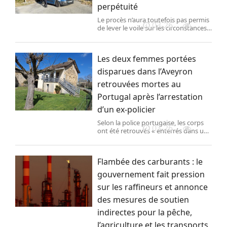
perpétuité
Le procès n’aura toutefois pas permis
03-26
de lever le voile sur les circonstances
exactes et le mobile du meurtre de
Sihem. Son cadavre avait été retrouvé
vers 1 heure du matin le
Les deux femmes portées
2 février 2023, une semaine après sa
disparition, au bord d’un chemin isolé
disparues dans l’Aveyron
des Salles-du-Gardon, village
retrouvées mortes au
limitrophe de La Grand-Combe
(Gard), où elle vivait.
Portugal après l’arrestation
d’un ex-policier
Selon la police portugaise, les corps
03-26
ont été retrouvés « enterrés dans un
lieu isolé ». Une information judiciaire
pour « enlèvement et séquestration
de plusieurs personnes » avait été
Flambée des carburants : le
ouverte vendredi. L’homme de 42 ans,
actuel compagnon de l’une des
gouvernement fait pression
victimes et ancien de l’autre, a été
sur les raffineurs et annonce
arrêté avec son fils, âgé de 12 ans, et
sa fille, de bientôt 2 ans.
des mesures de soutien
indirectes pour la pêche,
l’agriculture et les transports