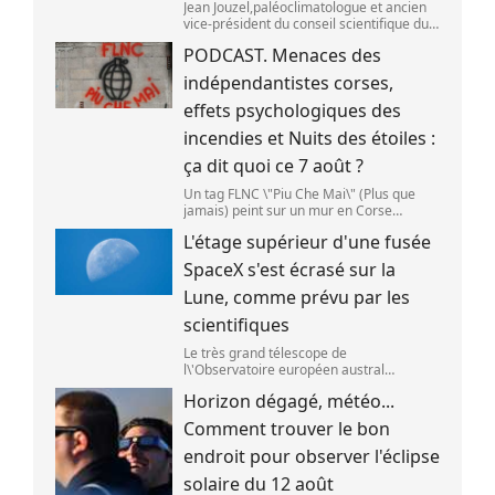
Jean Jouzel,paléoclimatologue et ancien
vice-président du conseil scientifique du
Giec,le 6 août 2026 sur franceinfo.
PODCAST. Menaces des
(FRANCEINFO / RADIO FRANCE)
indépendantistes corses,
effets psychologiques des
incendies et Nuits des étoiles :
ça dit quoi ce 7 août ?
Un tag FLNC \"Piu Che Mai\" (Plus que
jamais) peint sur un mur en Corse
(illustration). (PASCAL POCHARD-
L'étage supérieur d'une fusée
CASABIANCA )
SpaceX s'est écrasé sur la
Lune, comme prévu par les
scientifiques
Le très grand télescope de
l\'Observatoire européen austral
(ESO),situé au Chili,a détecté des preuves
Horizon dégagé, météo...
que l\'étage supérieur d\'une fusée de
SpaceX s\'est bien écrasé sur la Lune,le 5
Comment trouver le bon
aoû
endroit pour observer l'éclipse
solaire du 12 août