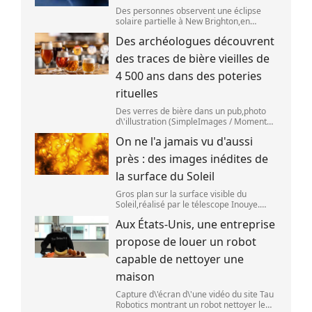
Des personnes observent une éclipse
solaire partielle à New Brighton,en
Nouvelle-Zélande,le 22 septembre 2025.
Des archéologues découvrent
(SANKA VIDANAGAMA )
des traces de bière vieilles de
4 500 ans dans des poteries
rituelles
Des verres de bière dans un pub,photo
d\'illustration (SimpleImages / Moment
RF) La bière est la plus ancienne boisson
On ne l'a jamais vu d'aussi
alcoolisée du monde. Les premières
traces de bière ont été retrouvées ch
près : des images inédites de
la surface du Soleil
Gros plan sur la surface visible du
Soleil,réalisé par le télescope Inouye.
(NSF/NSO/AURA/MPS) Certains se
Aux États-Unis, une entreprise
préparent peut-être à photographier le
mieux possible l\'éclipse solaire,prévue le
propose de louer un robot
1
capable de nettoyer une
maison
Capture d\'écran d\'une vidéo du site Tau
Robotics montrant un robot nettoyer le