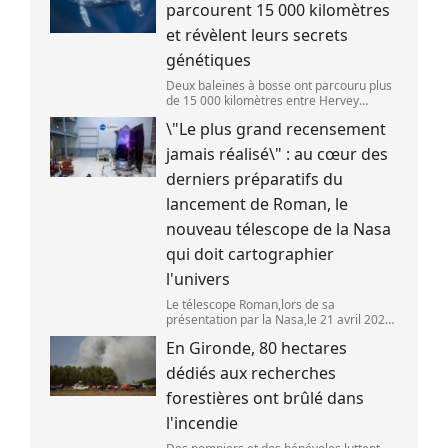
FRANCEINFO)
parcourent 15 000 kilomètres
et révèlent leurs secrets
génétiques
Deux baleines à bosse ont parcouru plus
de 15 000 kilomètres entre Hervey
Bay,en Australie,et São Paulo,au Brésil.
\"Le plus grand recensement
(Vincent Pommeyrol)
jamais réalisé\" : au cœur des
derniers préparatifs du
lancement de Roman, le
nouveau télescope de la Nasa
qui doit cartographier
l'univers
Le télescope Roman,lors de sa
présentation par la Nasa,le 21 avril 2026
dans le Maryland,aux Etats-Unis. (SAUL
En Gironde, 80 hectares
LOEB )
dédiés aux recherches
forestières ont brûlé dans
l'incendie