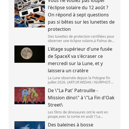
Vous ne voulez pas louper
l'éclipse solaire du 12 août ?
On répond à sept questions
pas si bêtes sur les lunettes de
protection
Des lunettes de protection certifiées pour
observer une éclipse solaire,à Palma de
Majorque (Espagne),le 25 juin 2026.
L'étage supérieur d'une fusée
(JAIME REINA )
de SpaceX va s'écraser ce
mercredi sur la Lune, et y
laissera un cratère
La Lune observée depuis la Pologne fin
juillet 2026. (ARTUR WIDAK / NURPHOTO
) L\'étage supérieur d\'une fusée de
De \"La Pat' Patrouille -
SpaceX doit s\'écraser accidentellement
sur la Lune,mercredi 5 août. Cette coll
Mission dino\" à \"La Fin d'Oak
Street\
Les films de dinosaures ont le vent en
poupe,avec la sortie en août \"La
Pat\'Patrouille : Mission dino\" et \"La fin
Des baleines à bosse
d\'Oak Street\". (APOLLONIA HILVERDA /