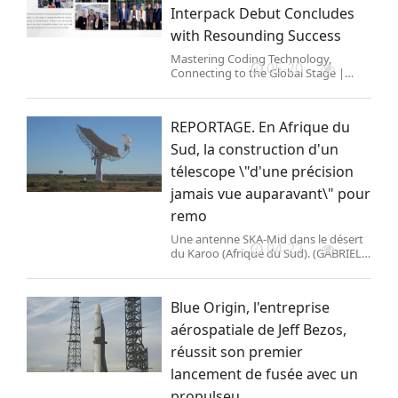
Interpack Debut Concludes
with Resounding Success
Mastering Coding Technology,
05-20
Connecting to the Global Stage |
CYCJET’s Interpack Debut Concludes
with Resounding Success
REPORTAGE. En Afrique du
Sud, la construction d'un
télescope \"d'une précision
jamais vue auparavant\" pour
remo
Une antenne SKA-Mid dans le désert
04-22
du Karoo (Afrique du Sud). (GABRIEL
PORROMETO) Le site du télescope
SKA-Mid et ses premières antennes
paraboliques,premières d\'une
Blue Origin, l'entreprise
longue série,se cachent da
aérospatiale de Jeff Bezos,
réussit son premier
lancement de fusée avec un
propulseu