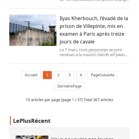
par une structure spécialisée après
l’arrestation, au Portugal mardi
dernier, de leur père soupçonné
Ilyas Kherbouch, l’évadé de la
d’avoir tué leurs mères respectives.
prison de Villepinte, mis en
examen à Paris après treize
jours de cavale
Le 7 mars, trois personnes se sont
03-25
rendues à la maison d’arrêt en plein
après-midi. Deux s’étaient fait passer
pour des policiers venus chercher un
détenu pour l’extraire et le placer en
garde à vue en présentant de faux
Accueil
1
2
3
4
PageSuivante
documents judiciaires.
DernièrePage
10 articles par page (page
1
/ 37) Total 367 articles
LePlusRécent