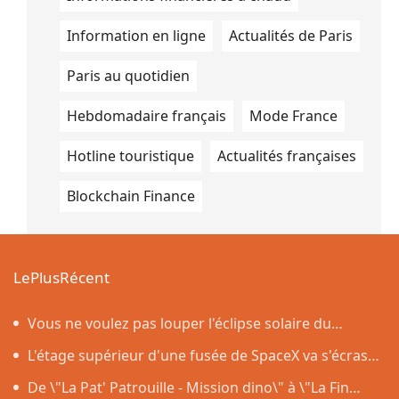
Information en ligne
Actualités de Paris
Paris au quotidien
Hebdomadaire français
Mode France
Hotline touristique
Actualités françaises
Blockchain Finance
LePlusRécent
Vous ne voulez pas louper l'éclipse solaire du
12 août ? On répond à sept questions pas si bêtes sur
L'étage supérieur d'une fusée de SpaceX va s'écraser
les lunettes de protection
ce mercredi sur la Lune, et y laissera un cratère
De \"La Pat' Patrouille - Mission dino\" à \"La Fin