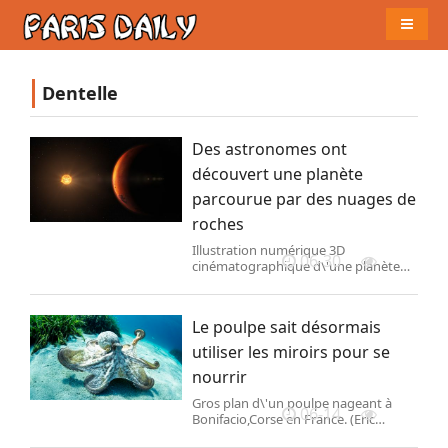
Naviga
Dentelle
Des astronomes ont
découvert une planète
parcourue par des nuages de
roches
Illustration numérique 3D
06-30
cinématographique d\'une planète
rouge. Photo d\'illustration. (DrPixel /
Moment RF / GETTY)
Le poulpe sait désormais
utiliser les miroirs pour se
nourrir
Gros plan d\'un poulpe nageant à
06-14
Bonifacio,Corse en France. (Eric
VOLTO / Getty images) On sait depuis