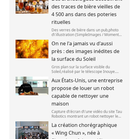
des traces de bière vieilles de
4 500 ans dans des poteries
rituelles
Des verres de bière dans un pub,photo
d\'illustration (SimpleImages / Moment
RF) La bière est la plus ancienne boisson
On ne l'a jamais vu d'aussi
alcoolisée du monde. Les premières
traces de bière ont été retrouvées ch
près : des images inédites de
la surface du Soleil
Gros plan sur la surface visible du
Soleil,réalisé par le télescope Inouye.
(NSF/NSO/AURA/MPS) Certains se
Aux États-Unis, une entreprise
préparent peut-être à photographier le
mieux possible l\'éclipse solaire,prévue le
propose de louer un robot
1
capable de nettoyer une
maison
Capture d\'écran d\'une vidéo du site Tau
Robotics montrant un robot nettoyer le
plan de travail d\'une cuisine. (Tau
La création chorégraphique
Robotics)
« Wing Chun », née à