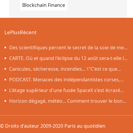
Blockchain Finance
LePlusRécent
Des scientifiques percent le secret de la soie de mer,
le tissu qui a inspiré la légende de la toison d'or
CARTE. Où et quand l'éclipse du 12 août sera-t-elle la
plus impressionnante dans l'Hexagone ?
Canicules, sécheresse, incendies... \"C'est ce que
nous avions prévu\
PODCAST. Menaces des indépendantistes corses,
effets psychologiques des incendies et Nuits des
L'étage supérieur d'une fusée SpaceX s'est écrasé
étoiles : ça dit quoi ce 7 août ?
sur la Lune, comme prévu par les scientifiques
Horizon dégagé, météo... Comment trouver le bon
endroit pour observer l'éclipse solaire du 12 août
© Droits d'auteur 2009-2020 Paris au quotidien