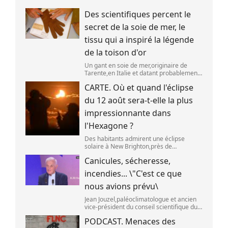
Des scientifiques percent le
secret de la soie de mer, le
tissu qui a inspiré la légende
de la toison d'or
Un gant en soie de mer,originaire de
Tarente,en Italie et datant probablement
de la fin du XIXe siècle. (OWN WORK /
CARTE. Où et quand l'éclipse
JOHN HILL)
du 12 août sera-t-elle la plus
impressionnante dans
l'Hexagone ?
Des habitants admirent une éclipse
solaire à New Brighton,près de
Christchurch en Nouvelle-Zélande,le 22
Canicules, sécheresse,
septembre 2025. (SANKA VIDANAGAMA )
incendies... \"C'est ce que
nous avions prévu\
Jean Jouzel,paléoclimatologue et ancien
vice-président du conseil scientifique du
Giec,le 6 août 2026 sur franceinfo.
PODCAST. Menaces des
(FRANCEINFO / RADIO FRANCE)