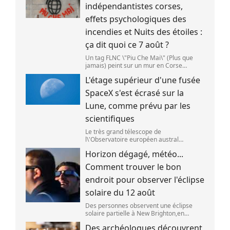
indépendantistes corses,
effets psychologiques des
incendies et Nuits des étoiles :
ça dit quoi ce 7 août ?
Un tag FLNC \"Piu Che Mai\" (Plus que
jamais) peint sur un mur en Corse
(illustration). (PASCAL POCHARD-
L'étage supérieur d'une fusée
CASABIANCA )
SpaceX s'est écrasé sur la
Lune, comme prévu par les
scientifiques
Le très grand télescope de
l\'Observatoire européen austral
(ESO),situé au Chili,a détecté des preuves
Horizon dégagé, météo...
que l\'étage supérieur d\'une fusée de
SpaceX s\'est bien écrasé sur la Lune,le 5
Comment trouver le bon
aoû
endroit pour observer l'éclipse
solaire du 12 août
Des personnes observent une éclipse
solaire partielle à New Brighton,en
Nouvelle-Zélande,le 22 septembre 2025.
Des archéologues découvrent
(SANKA VIDANAGAMA )