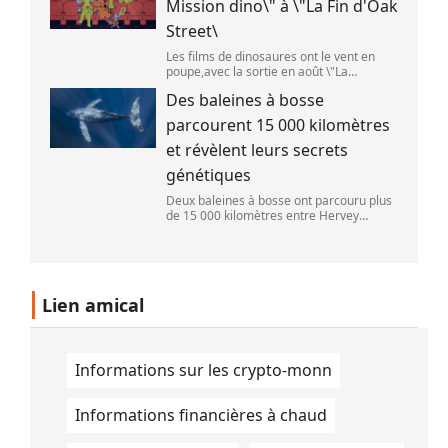
Mission dino\" à \"La Fin d'Oak
Street\
Les films de dinosaures ont le vent en
poupe,avec la sortie en août \"La
Pat\'Patrouille : Mission dino\" et \"La fin
Des baleines à bosse
d\'Oak Street\". (APOLLONIA HILVERDA /
FRANCEINFO)
parcourent 15 000 kilomètres
et révèlent leurs secrets
génétiques
Deux baleines à bosse ont parcouru plus
de 15 000 kilomètres entre Hervey
Bay,en Australie,et São Paulo,au Brésil.
(Vincent Pommeyrol)
Lien amical
Informations sur les crypto-monn
Informations financières à chaud