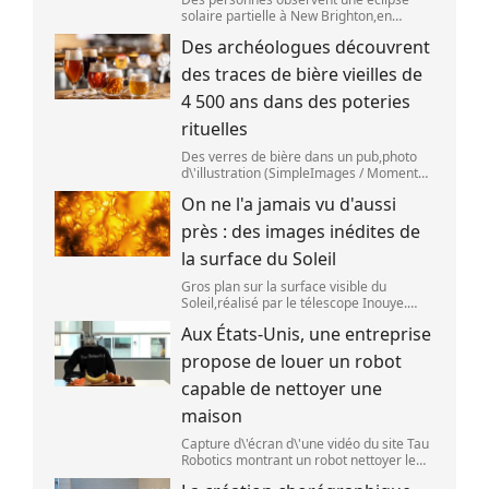
solaire partielle à New Brighton,en
Nouvelle-Zélande,le 22 septembre 2025.
Des archéologues découvrent
(SANKA VIDANAGAMA )
des traces de bière vieilles de
4 500 ans dans des poteries
rituelles
Des verres de bière dans un pub,photo
d\'illustration (SimpleImages / Moment
RF) La bière est la plus ancienne boisson
On ne l'a jamais vu d'aussi
alcoolisée du monde. Les premières
traces de bière ont été retrouvées ch
près : des images inédites de
la surface du Soleil
Gros plan sur la surface visible du
Soleil,réalisé par le télescope Inouye.
(NSF/NSO/AURA/MPS) Certains se
Aux États-Unis, une entreprise
préparent peut-être à photographier le
mieux possible l\'éclipse solaire,prévue le
propose de louer un robot
1
capable de nettoyer une
maison
Capture d\'écran d\'une vidéo du site Tau
Robotics montrant un robot nettoyer le
plan de travail d\'une cuisine. (Tau