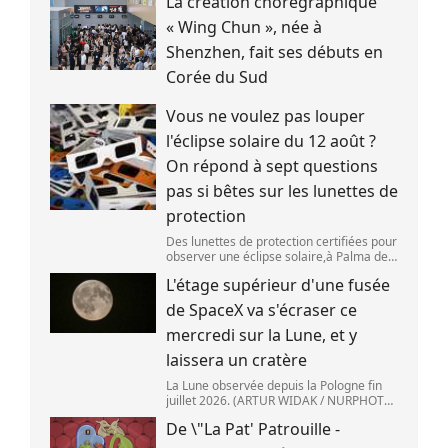
La création chorégraphique
Robotics)
« Wing Chun », née à
Shenzhen, fait ses débuts en
Corée du Sud
Vous ne voulez pas louper
l'éclipse solaire du 12 août ?
On répond à sept questions
pas si bêtes sur les lunettes de
protection
Des lunettes de protection certifiées pour
observer une éclipse solaire,à Palma de
Majorque (Espagne),le 25 juin 2026.
L'étage supérieur d'une fusée
(JAIME REINA )
de SpaceX va s'écraser ce
mercredi sur la Lune, et y
laissera un cratère
La Lune observée depuis la Pologne fin
juillet 2026. (ARTUR WIDAK / NURPHOTO
) L\'étage supérieur d\'une fusée de
De \"La Pat' Patrouille -
SpaceX doit s\'écraser accidentellement
sur la Lune,mercredi 5 août. Cette coll