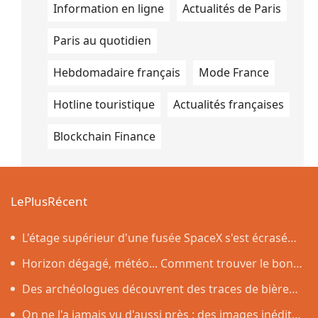
Information en ligne
Actualités de Paris
Paris au quotidien
Hebdomadaire français
Mode France
Hotline touristique
Actualités françaises
Blockchain Finance
LePlusRécent
L'étage supérieur d'une fusée SpaceX s'est écrasé
sur la Lune, comme prévu par les scientifiques
Horizon dégagé, météo... Comment trouver le bon
endroit pour observer l'éclipse solaire du 12 août
Des archéologues découvrent des traces de bière
vieilles de 4 500 ans dans des poteries rituelles
On ne l'a jamais vu d'aussi près : des images inédites