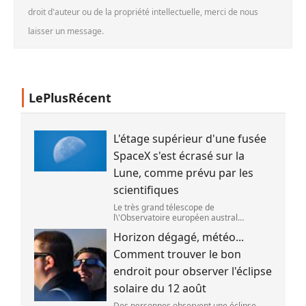
droit d'auteur ou de la propriété intellectuelle, merci de nous
laisser un message.
LePlusRécent
L'étage supérieur d'une fusée
SpaceX s'est écrasé sur la
Lune, comme prévu par les
scientifiques
Le très grand télescope de
l\'Observatoire européen austral
(ESO),situé au Chili,a détecté des preuves
Horizon dégagé, météo...
que l\'étage supérieur d\'une fusée de
SpaceX s\'est bien écrasé sur la Lune,le 5
Comment trouver le bon
aoû
endroit pour observer l'éclipse
solaire du 12 août
Des personnes observent une éclipse