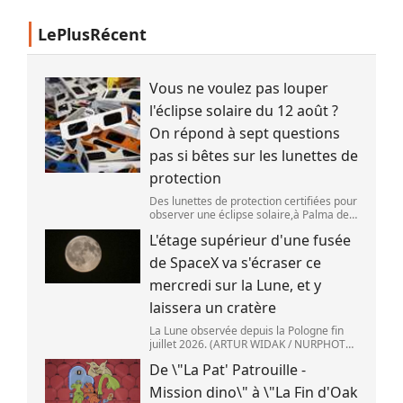
LePlusRécent
Vous ne voulez pas louper
l'éclipse solaire du 12 août ?
On répond à sept questions
pas si bêtes sur les lunettes de
protection
Des lunettes de protection certifiées pour
observer une éclipse solaire,à Palma de
Majorque (Espagne),le 25 juin 2026.
L'étage supérieur d'une fusée
(JAIME REINA )
de SpaceX va s'écraser ce
mercredi sur la Lune, et y
laissera un cratère
La Lune observée depuis la Pologne fin
juillet 2026. (ARTUR WIDAK / NURPHOTO
) L\'étage supérieur d\'une fusée de
De \"La Pat' Patrouille -
SpaceX doit s\'écraser accidentellement
sur la Lune,mercredi 5 août. Cette coll
Mission dino\" à \"La Fin d'Oak