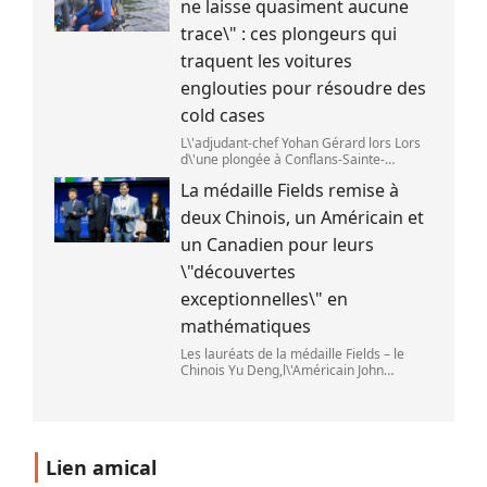
ne laisse quasiment aucune
trace\" : ces plongeurs qui
traquent les voitures
englouties pour résoudre des
cold cases
L\'adjudant-chef Yohan Gérard lors Lors
d\'une plongée à Conflans-Sainte-
Honorine pour une recherche sur la
La médaille Fields remise à
Seine. (DAVID DI GIACOMO /
FRANCEINFO)
deux Chinois, un Américain et
un Canadien pour leurs
\"découvertes
exceptionnelles\" en
mathématiques
Les lauréats de la médaille Fields – le
Chinois Yu Deng,l\'Américain John
Pardon,le Canadien Jacob Tsimerman et
la Chinoise Hong Wang – lors du Congrès
international des mathématiciens à Phil
Lien amical