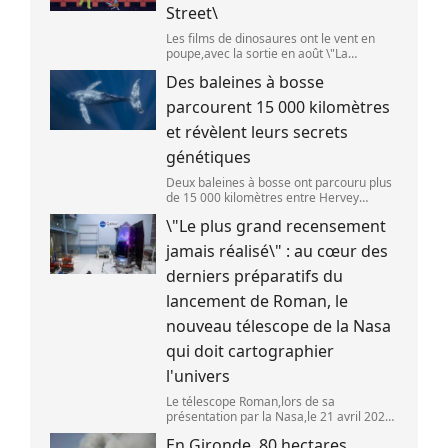
Street\
Les films de dinosaures ont le vent en
poupe,avec la sortie en août \"La
Pat\'Patrouille : Mission dino\" et \"La fin
Des baleines à bosse
d\'Oak Street\". (APOLLONIA HILVERDA /
FRANCEINFO)
parcourent 15 000 kilomètres
et révèlent leurs secrets
génétiques
Deux baleines à bosse ont parcouru plus
de 15 000 kilomètres entre Hervey
Bay,en Australie,et São Paulo,au Brésil.
\"Le plus grand recensement
(Vincent Pommeyrol)
jamais réalisé\" : au cœur des
derniers préparatifs du
lancement de Roman, le
nouveau télescope de la Nasa
qui doit cartographier
l'univers
Le télescope Roman,lors de sa
présentation par la Nasa,le 21 avril 2026
dans le Maryland,aux Etats-Unis. (SAUL
En Gironde, 80 hectares
LOEB )