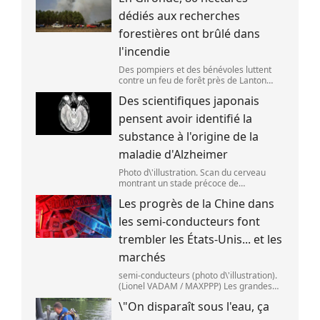
dédiés aux recherches
forestières ont brûlé dans
l'incendie
Des pompiers et des bénévoles luttent
contre un feu de forêt près de Lanton
(Gironde),le 29 juillet 2026. (ED JONES )
Des scientifiques japonais
pensent avoir identifié la
substance à l'origine de la
maladie d'Alzheimer
Photo d\'illustration. Scan du cerveau
montrant un stade précoce de
démence/maladie d\'Alzheimer,le 30 mai
Les progrès de la Chine dans
2025 à Londres,en Angleterre. (Peter
Dazeley / Getty Images Europe)
les semi-conducteurs font
trembler les États-Unis... et les
marchés
semi-conducteurs (photo d\'illustration).
(Lionel VADAM / MAXPPP) Les grandes
entreprises de la tech ont vu leur cours
\"On disparaît sous l'eau, ça
de bourse reculer,mardi 28 juillet,après
deux annonces venues de Chine. Au cœu