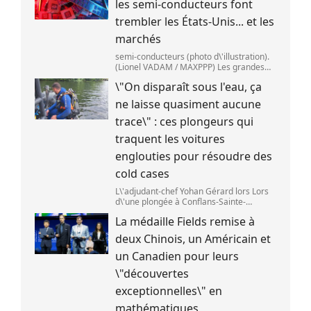
les semi-conducteurs font
trembler les États-Unis... et les
marchés
semi-conducteurs (photo d\'illustration).
(Lionel VADAM / MAXPPP) Les grandes
entreprises de la tech ont vu leur cours
\"On disparaît sous l'eau, ça
de bourse reculer,mardi 28 juillet,après
deux annonces venues de Chine. Au cœu
ne laisse quasiment aucune
trace\" : ces plongeurs qui
traquent les voitures
englouties pour résoudre des
cold cases
L\'adjudant-chef Yohan Gérard lors Lors
d\'une plongée à Conflans-Sainte-
Honorine pour une recherche sur la
La médaille Fields remise à
Seine. (DAVID DI GIACOMO /
FRANCEINFO)
deux Chinois, un Américain et
un Canadien pour leurs
\"découvertes
exceptionnelles\" en
mathématiques