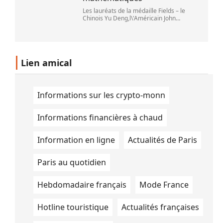
Les lauréats de la médaille Fields – le
Chinois Yu Deng,l\'Américain John
Pardon,le Canadien Jacob Tsimerman et
la Chinoise Hong Wang – lors du Congrès
international des mathématiciens à Phil
Lien amical
Informations sur les crypto-monn
Informations financières à chaud
Information en ligne
Actualités de Paris
Paris au quotidien
Hebdomadaire français
Mode France
Hotline touristique
Actualités françaises