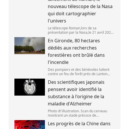
nouveau télescope de la Nasa
qui doit cartographier
l'univers
Le télescope Roman,lors de sa
présentation par la Nasa,le 21 avril 2026
dans le Maryland,aux Etats-Unis. (SAUL
En Gironde, 80 hectares
LOEB )
dédiés aux recherches
forestières ont brûlé dans
l'incendie
Des pompiers et des bénévoles luttent
contre un feu de forêt près de Lanton
(Gironde),le 29 juillet 2026. (ED JONES )
Des scientifiques japonais
pensent avoir identifié la
substance à l'origine de la
maladie d'Alzheimer
Photo d\'illustration. Scan du cerveau
montrant un stade précoce de
démence/maladie d\'Alzheimer,le 30 mai
Les progrès de la Chine dans
2025 à Londres,en Angleterre. (Peter
Dazeley / Getty Images Europe)