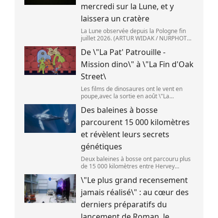
mercredi sur la Lune, et y
laissera un cratère
La Lune observée depuis la Pologne fin
juillet 2026. (ARTUR WIDAK / NURPHOTO
) L\'étage supérieur d\'une fusée de
De \"La Pat' Patrouille -
SpaceX doit s\'écraser accidentellement
sur la Lune,mercredi 5 août. Cette coll
Mission dino\" à \"La Fin d'Oak
Street\
Les films de dinosaures ont le vent en
poupe,avec la sortie en août \"La
Pat\'Patrouille : Mission dino\" et \"La fin
Des baleines à bosse
d\'Oak Street\". (APOLLONIA HILVERDA /
FRANCEINFO)
parcourent 15 000 kilomètres
et révèlent leurs secrets
génétiques
Deux baleines à bosse ont parcouru plus
de 15 000 kilomètres entre Hervey
Bay,en Australie,et São Paulo,au Brésil.
\"Le plus grand recensement
(Vincent Pommeyrol)
jamais réalisé\" : au cœur des
derniers préparatifs du
lancement de Roman, le