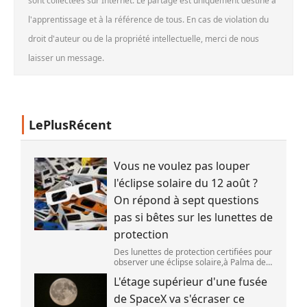
sont collectées sur Internet. Le partage est uniquement destiné à
l'apprentissage et à la référence de tous. En cas de violation du
droit d'auteur ou de la propriété intellectuelle, merci de nous
laisser un message.
LePlusRécent
Vous ne voulez pas louper
l'éclipse solaire du 12 août ?
On répond à sept questions
pas si bêtes sur les lunettes de
protection
Des lunettes de protection certifiées pour
observer une éclipse solaire,à Palma de
Majorque (Espagne),le 25 juin 2026.
L'étage supérieur d'une fusée
(JAIME REINA )
de SpaceX va s'écraser ce