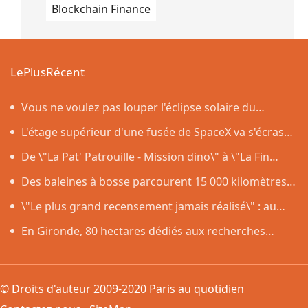
Blockchain Finance
LePlusRécent
Vous ne voulez pas louper l'éclipse solaire du
12 août ? On répond à sept questions pas si bêtes sur
L'étage supérieur d'une fusée de SpaceX va s'écraser
les lunettes de protection
ce mercredi sur la Lune, et y laissera un cratère
De \"La Pat' Patrouille - Mission dino\" à \"La Fin
d'Oak Street\
Des baleines à bosse parcourent 15 000 kilomètres
et révèlent leurs secrets génétiques
\"Le plus grand recensement jamais réalisé\" : au
cœur des derniers préparatifs du lancement de
En Gironde, 80 hectares dédiés aux recherches
Roman, le nouveau télescope de la Nasa qui doit
forestières ont brûlé dans l'incendie
cartographier l'univers
© Droits d'auteur 2009-2020 Paris au quotidien