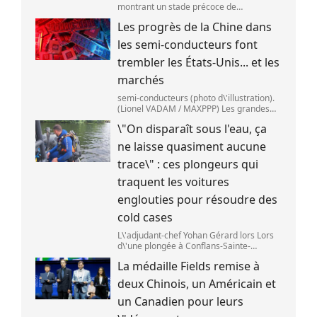
montrant un stade précoce de
démence/maladie d\'Alzheimer,le 30 mai
Les progrès de la Chine dans
2025 à Londres,en Angleterre. (Peter
Dazeley / Getty Images Europe)
les semi-conducteurs font
trembler les États-Unis... et les
marchés
semi-conducteurs (photo d\'illustration).
(Lionel VADAM / MAXPPP) Les grandes
entreprises de la tech ont vu leur cours
\"On disparaît sous l'eau, ça
de bourse reculer,mardi 28 juillet,après
deux annonces venues de Chine. Au cœu
ne laisse quasiment aucune
trace\" : ces plongeurs qui
traquent les voitures
englouties pour résoudre des
cold cases
L\'adjudant-chef Yohan Gérard lors Lors
d\'une plongée à Conflans-Sainte-
Honorine pour une recherche sur la
La médaille Fields remise à
Seine. (DAVID DI GIACOMO /
FRANCEINFO)
deux Chinois, un Américain et
un Canadien pour leurs