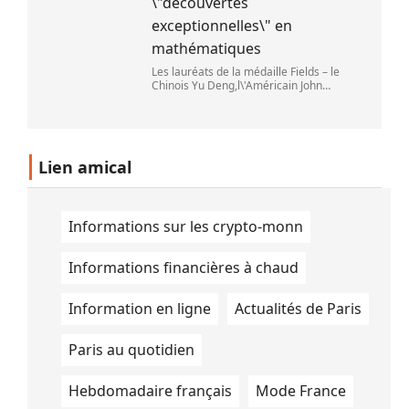
\"découvertes
exceptionnelles\" en
mathématiques
Les lauréats de la médaille Fields – le
Chinois Yu Deng,l\'Américain John
Pardon,le Canadien Jacob Tsimerman et
la Chinoise Hong Wang – lors du Congrès
international des mathématiciens à Phil
Lien amical
Informations sur les crypto-monn
Informations financières à chaud
Information en ligne
Actualités de Paris
Paris au quotidien
Hebdomadaire français
Mode France