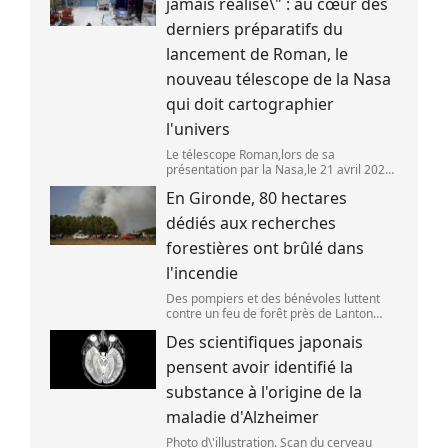
jamais réalisé\" : au cœur des
derniers préparatifs du
lancement de Roman, le
nouveau télescope de la Nasa
qui doit cartographier
l'univers
Le télescope Roman,lors de sa
présentation par la Nasa,le 21 avril 2026
dans le Maryland,aux Etats-Unis. (SAUL
En Gironde, 80 hectares
LOEB )
dédiés aux recherches
forestières ont brûlé dans
l'incendie
Des pompiers et des bénévoles luttent
contre un feu de forêt près de Lanton
(Gironde),le 29 juillet 2026. (ED JONES )
Des scientifiques japonais
pensent avoir identifié la
substance à l'origine de la
maladie d'Alzheimer
Photo d\'illustration. Scan du cerveau