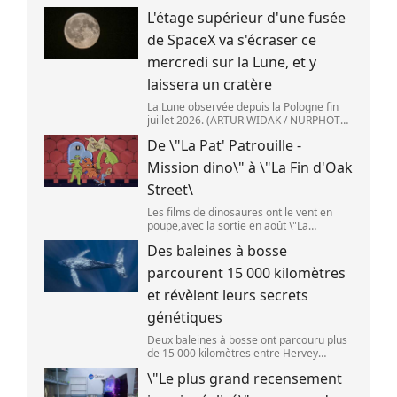
Majorque (Espagne),le 25 juin 2026.
L'étage supérieur d'une fusée
(JAIME REINA )
de SpaceX va s'écraser ce
mercredi sur la Lune, et y
laissera un cratère
La Lune observée depuis la Pologne fin
juillet 2026. (ARTUR WIDAK / NURPHOTO
) L\'étage supérieur d\'une fusée de
De \"La Pat' Patrouille -
SpaceX doit s\'écraser accidentellement
sur la Lune,mercredi 5 août. Cette coll
Mission dino\" à \"La Fin d'Oak
Street\
Les films de dinosaures ont le vent en
poupe,avec la sortie en août \"La
Pat\'Patrouille : Mission dino\" et \"La fin
Des baleines à bosse
d\'Oak Street\". (APOLLONIA HILVERDA /
FRANCEINFO)
parcourent 15 000 kilomètres
et révèlent leurs secrets
génétiques
Deux baleines à bosse ont parcouru plus
de 15 000 kilomètres entre Hervey
Bay,en Australie,et São Paulo,au Brésil.
\"Le plus grand recensement
(Vincent Pommeyrol)