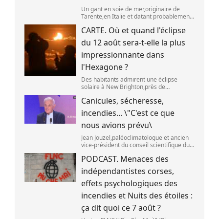
Un gant en soie de mer,originaire de
Tarente,en Italie et datant probablement
de la fin du XIXe siècle. (OWN WORK /
CARTE. Où et quand l'éclipse
JOHN HILL)
du 12 août sera-t-elle la plus
impressionnante dans
l'Hexagone ?
Des habitants admirent une éclipse
solaire à New Brighton,près de
Christchurch en Nouvelle-Zélande,le 22
Canicules, sécheresse,
septembre 2025. (SANKA VIDANAGAMA )
incendies... \"C'est ce que
nous avions prévu\
Jean Jouzel,paléoclimatologue et ancien
vice-président du conseil scientifique du
Giec,le 6 août 2026 sur franceinfo.
PODCAST. Menaces des
(FRANCEINFO / RADIO FRANCE)
indépendantistes corses,
effets psychologiques des
incendies et Nuits des étoiles :
ça dit quoi ce 7 août ?