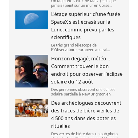
Un tag FLNC \"Piu Che Mai\" (Plus que
jamais) peint sur un mur en Corse
(illustration). (PASCAL POCHARD-
L'étage supérieur d'une fusée
CASABIANCA )
SpaceX s'est écrasé sur la
Lune, comme prévu par les
scientifiques
Le très grand télescope de
l\'Observatoire européen austral
(ESO),situé au Chili,a détecté des preuves
Horizon dégagé, météo...
que l\'étage supérieur d\'une fusée de
SpaceX s\'est bien écrasé sur la Lune,le 5
Comment trouver le bon
aoû
endroit pour observer l'éclipse
solaire du 12 août
Des personnes observent une éclipse
solaire partielle à New Brighton,en
Nouvelle-Zélande,le 22 septembre 2025.
Des archéologues découvrent
(SANKA VIDANAGAMA )
des traces de bière vieilles de
4 500 ans dans des poteries
rituelles
Des verres de bière dans un pub,photo