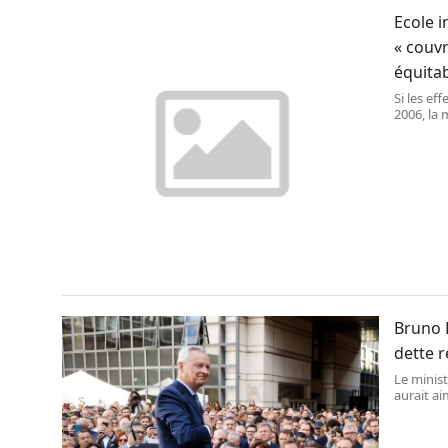
Ecole i
« couvr
équitab
Si les ef
2006, la 
nombre de
des comp
Bruno 
dette 
Le minist
aurait ai
pendant l
niveau r