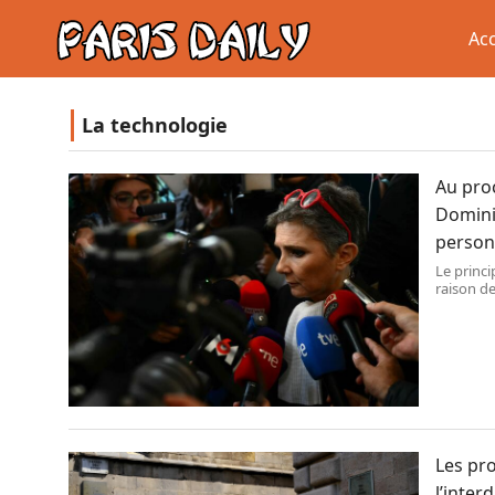
Acc
La technologie
Au proc
Dominiq
person
Le princi
raison de
mais mult
victimisa
Les pr
l’inter