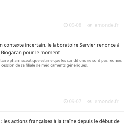
09-08
lemonde.fr
 contexte incertain, le laboratoire Servier renonce à
 Biogaran pour le moment
atoire pharmaceutique estime que les conditions ne sont pas réunies
 cession de sa filiale de médicaments génériques.
09-07
lemonde.fr
: les actions françaises à la traîne depuis le début de