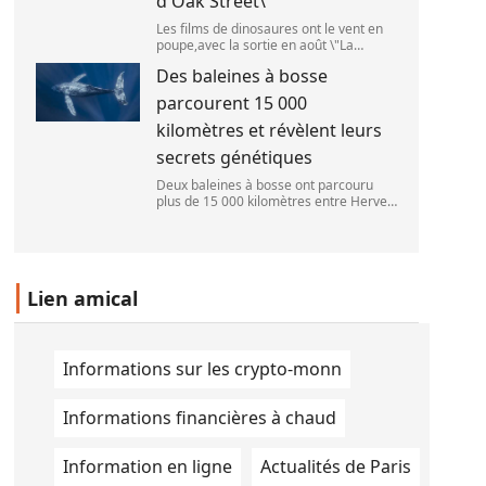
d'Oak Street\
Les films de dinosaures ont le vent en
poupe,avec la sortie en août \"La
Pat\'Patrouille : Mission dino\" et \"La fin
Des baleines à bosse
d\'Oak Street\". (APOLLONIA HILVERDA
/ FRANCEINFO)
parcourent 15 000
kilomètres et révèlent leurs
secrets génétiques
Deux baleines à bosse ont parcouru
plus de 15 000 kilomètres entre Hervey
Bay,en Australie,et São Paulo,au Brésil.
(Vincent Pommeyrol)
Lien amical
Informations sur les crypto-monn
Informations financières à chaud
Information en ligne
Actualités de Paris