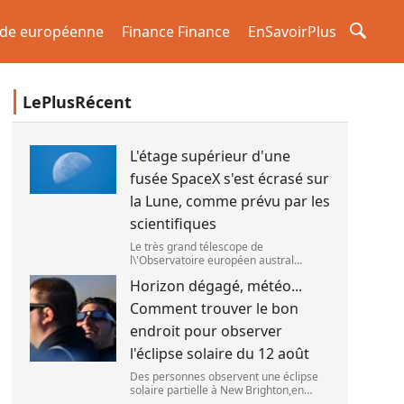
de européenne
Finance Finance
EnSavoirPlus
LePlusRécent
L'étage supérieur d'une
fusée SpaceX s'est écrasé sur
la Lune, comme prévu par les
scientifiques
Le très grand télescope de
l\'Observatoire européen austral
(ESO),situé au Chili,a détecté des
Horizon dégagé, météo...
preuves que l\'étage supérieur d\'une
fusée de SpaceX s\'est bien écrasé sur
Comment trouver le bon
la Lune,le 5 aoû
endroit pour observer
l'éclipse solaire du 12 août
Des personnes observent une éclipse
solaire partielle à New Brighton,en
Nouvelle-Zélande,le 22 septembre