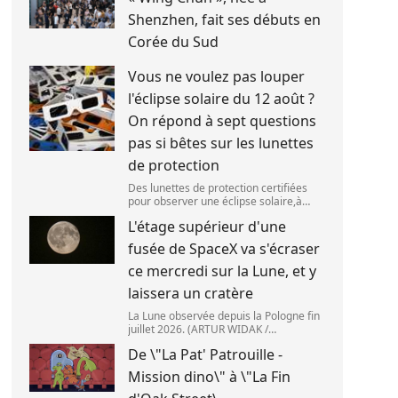
Shenzhen, fait ses débuts en
Corée du Sud
Vous ne voulez pas louper
l'éclipse solaire du 12 août ?
On répond à sept questions
pas si bêtes sur les lunettes
de protection
Des lunettes de protection certifiées
pour observer une éclipse solaire,à
Palma de Majorque (Espagne),le 25 juin
L'étage supérieur d'une
2026. (JAIME REINA )
fusée de SpaceX va s'écraser
ce mercredi sur la Lune, et y
laissera un cratère
La Lune observée depuis la Pologne fin
juillet 2026. (ARTUR WIDAK /
NURPHOTO ) L\'étage supérieur d\'une
De \"La Pat' Patrouille -
fusée de SpaceX doit s\'écraser
accidentellement sur la Lune,mercredi
Mission dino\" à \"La Fin
5 août. Cette coll