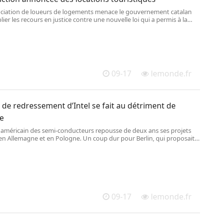
ciation de loueurs de logements menace le gouvernement catalan
lier les recours en justice contre une nouvelle loi qui a permis à la
cialiste de la capitale catalane d’interdire Airbnb et ses équivalents
n 2028.
09-17
lemonde.fr
 de redressement d’Intel se fait au détriment de
pe
 américain des semi-conducteurs repousse de deux ans ses projets
 en Allemagne et en Pologne. Un coup dur pour Berlin, qui proposait
ement de 10 milliards d’euros.
09-17
lemonde.fr