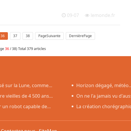
09-07
lemonde.fr
36
37
38
PageSuivante
DernièrePage
age
36
/ 38) Total 379 articles
asé sur la Lune, comme
Horizon dégagé, météo..
 vieilles de 4 500 ans
l'éclipse solaire du 12 août
On ne l'a jamais vu d'aus
r un robot capable de
Soleil
La création chorégraphiq
débuts en Corée du Sud
n
Contactez nous
SiteMap