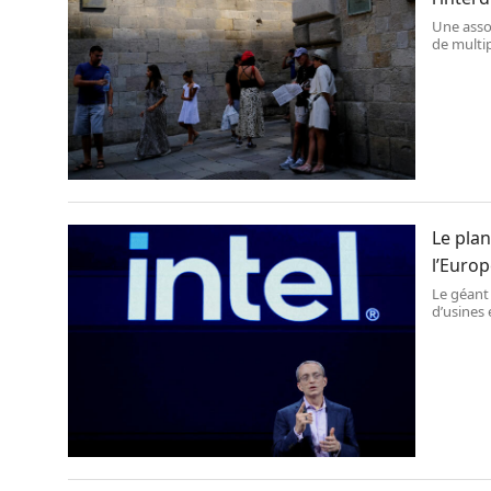
Une asso
de multip
mairie so
d’ici à fi
Le plan
l’Euro
Le géant
d’usines
un financ