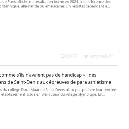
 de Paris affiche un résultat en berne en 2024, à la différence des
britannique, allemande ou américaine. Un résultat cependant à
r.
09-07
lemonde.fr
 comme s’ils n’avaient pas de handicap » : des
ens de Saint-Denis aux épreuves de para athlétisme
s du collège Dora-Maar de Saint-Denis n’ont pas pu faire leur rentrée
 établissement, situé en plein cœur du village olympique. En
, chacun d’entre eux pourra aller voir deux épreuves paralympiques,
ces ayant été offertes à ce collège par l’éducation nationale.