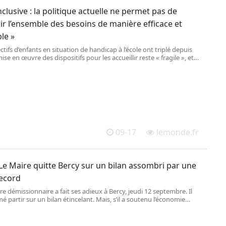
nclusive : la politique actuelle ne permet pas de
ir l’ensemble des besoins de manière efficace et
le »
fectifs d’enfants en situation de handicap à l’école ont triplé depuis
mise en œuvre des dispositifs pour les accueillir reste « fragile », et
 ces élèves connaissent des « parcours discontinus », relève la Cour
tes, dans un rapport publié lundi 16 septembre.
09-17
lemonde.fr
Le Maire quitte Bercy sur un bilan assombri par une
record
re démissionnaire a fait ses adieux à Bercy, jeudi 12 septembre. Il
mé partir sur un bilan étincelant. Mais, s’il a soutenu l’économie
a crise due au Covid-19, il n’a pas empêché la dette d’atteindre un
ecord.