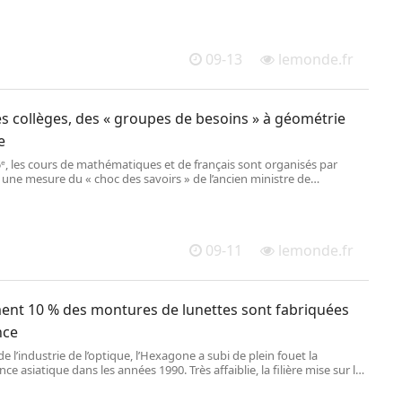
09-13
lemonde.fr
s collèges, des « groupes de besoins » à géométrie
e
5ᵉ, les cours de mathématiques et de français sont organisés par
une mesure du « choc des savoirs » de l’ancien ministre de
on Gabriel Attal. Des groupes de niveau, rebaptisés « groupes de
» par Nicole Belloubet, qui recommande d’appliquer la mesure avec
, n’existant, en pratique, pas partout.
09-11
lemonde.fr
ent 10 % des montures de lunettes sont fabriquées
nce
e l’industrie de l’optique, l’Hexagone a subi de plein fouet la
ce asiatique dans les années 1990. Très affaiblie, la filière mise sur la
n écologique, la préservation d’un savoir-faire local et la créativité.