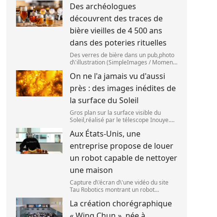
Des archéologues
2025. (SANKA VIDANAGAMA )
découvrent des traces de
bière vieilles de 4 500 ans
dans des poteries rituelles
Des verres de bière dans un pub,photo
d\'illustration (SimpleImages / Moment
RF) La bière est la plus ancienne
On ne l'a jamais vu d'aussi
boisson alcoolisée du monde. Les
premières traces de bière ont été
près : des images inédites de
retrouvées ch
la surface du Soleil
Gros plan sur la surface visible du
Soleil,réalisé par le télescope Inouye.
(NSF/NSO/AURA/MPS) Certains se
Aux États-Unis, une
préparent peut-être à photographier le
mieux possible l\'éclipse solaire,prévue
entreprise propose de louer
le 1
un robot capable de nettoyer
une maison
Capture d\'écran d\'une vidéo du site
Tau Robotics montrant un robot
nettoyer le plan de travail d\'une
La création chorégraphique
cuisine. (Tau Robotics)
« Wing Chun », née à