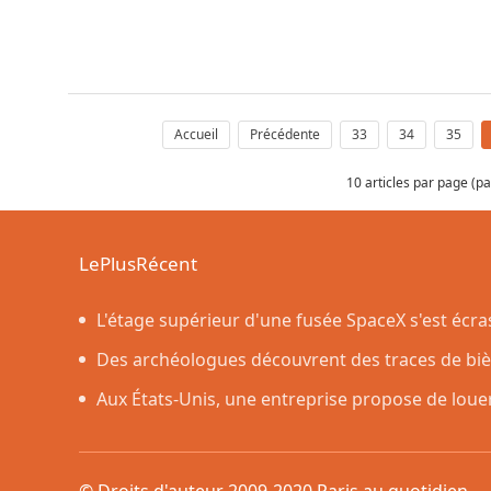
Accueil
Précédente
33
34
35
10 articles par page (p
LePlusRécent
L'étage supérieur d'une fusée SpaceX s'est écr
prévu par les scientifiques
Des archéologues découvrent des traces de bière
dans des poteries rituelles
Aux États-Unis, une entreprise propose de loue
nettoyer une maison
© Droits d'auteur 2009-2020 Paris au quotidie