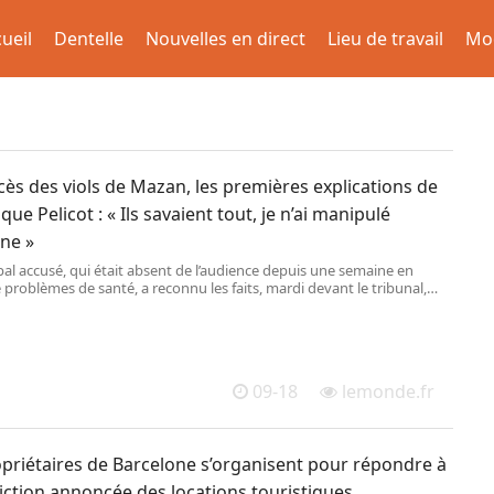
ueil
Dentelle
Nouvelles en direct
Lieu de travail
Mo
ès des viols de Mazan, les premières explications de
ue Pelicot : « Ils savaient tout, je n’ai manipulé
ne »
pal accusé, qui était absent de l’audience depuis une semaine en
 problèmes de santé, a reconnu les faits, mardi devant le tribunal,
iplié les maladresses, dans un discours jamais très éloigné de la
tion.
09-18
lemonde.fr
opriétaires de Barcelone s’organisent pour répondre à
diction annoncée des locations touristiques