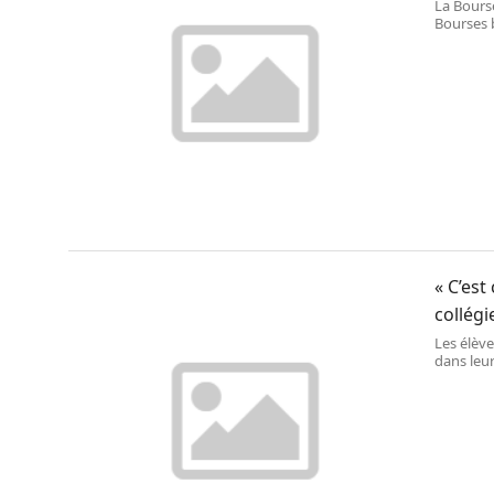
La Bourse
Bourses 
relativise
« C’est
collégi
Les élève
dans leur
revanche
mille pla