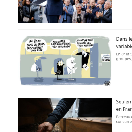
Dans le
variabl
En 6ᵉ et 
groupes, 
l’éducati
besoins 
souplesse
Seulem
en Fra
Berceau d
concurren
transitio